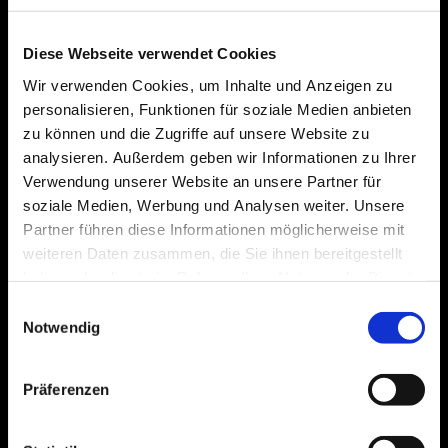
Nachname :
Diese Webseite verwendet Cookies
Wir verwenden Cookies, um Inhalte und Anzeigen zu
personalisieren, Funktionen für soziale Medien anbieten
Wohnort:
zu können und die Zugriffe auf unsere Website zu
analysieren. Außerdem geben wir Informationen zu Ihrer
E-Mail-Adresse:
*
Verwendung unserer Website an unsere Partner für
soziale Medien, Werbung und Analysen weiter. Unsere
Partner führen diese Informationen möglicherweise mit
Telefonnummer:
weiteren Daten zusammen, die Sie ihnen bereitgestellt
haben oder die sie im Rahmen Ihrer Nutzung der Dienste
gesammelt haben.
Einwilligungsauswahl
Berufserfahrung / Ausbildung:
Notwendig
Präferenzen
Qualifikationen (Scheine/Zertifikate)