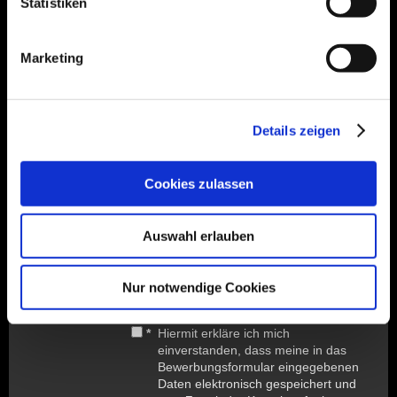
Statistiken
Marketing
Führerschein (Klasse)
Details zeigen
Cookies zulassen
Captcha (Spam-Schutz-Code): *
Auswahl erlauben
Bitte geben Sie den Code ein
Nur notwendige Cookies
↺
*
Hiermit erkläre ich mich
einverstanden, dass meine in das
Bewerbungsformular eingegebenen
Daten elektronisch gespeichert und