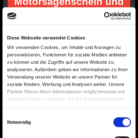
Motorsägenschein und
Aushilfen.
Wenn du nicht einer von Vielen seien willst, sondern ein
geschätztes und individuelles Familienmitglied, unsere
Diese Webseite verwendet Cookies
Philosophie und unsere Ziele mit uns teilst
dann klicke schnell auf den Button hier unten.
Wir verwenden Cookies, um Inhalte und Anzeigen zu
personalisieren, Funktionen für soziale Medien anbieten
Zur 60 Sekunden Bewerbung
zu können und die Zugriffe auf unsere Website zu
analysieren. Außerdem geben wir Informationen zu Ihrer
Verwendung unserer Website an unsere Partner für
soziale Medien, Werbung und Analysen weiter. Unsere
Partner führen diese Informationen möglicherweise mit
weiteren Daten zusammen, die Sie ihnen bereitgestellt
haben oder die sie im Rahmen Ihrer Nutzung der Dienste
gesammelt haben.
Einwilligungsauswahl
Notwendig