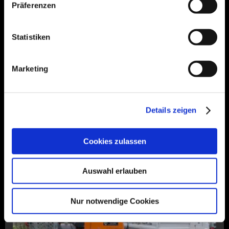
Präferenzen
Statistiken
Seilklettertechnik
Mit der Seilklettertechnik kommen wir umweltschonend und
ohne jegliche Flurschäden an jeden Ort im Baum.
Marketing
Erfahren Sie hier mehr darüber.
Details zeigen
Mehr...
Cookies zulassen
Auswahl erlauben
Nur notwendige Cookies